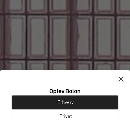
ZEILSCHOOL
Oplev Bolon
HET
Erhverv
MOLENHUIS
Privat