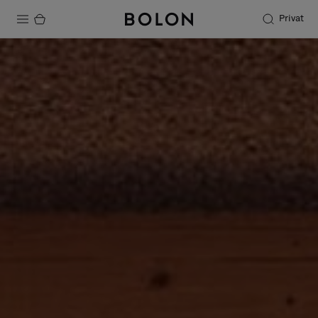
Privat
Produkter
Projekter
Bæredygtighed
Installation
Vedligeholdelse
Designersamarbejder
Stories
FAQ