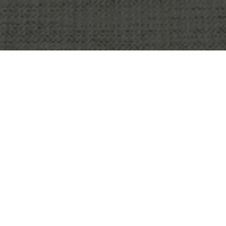
OBJEKT:
KAROLINSKA INSTITUTET STUDENT
CENTER
STED:
STOCKHOLM, SVERIGE
STØRRELSE:
1020 M2
ARKITEKT:
WHITE ARKITEKTER