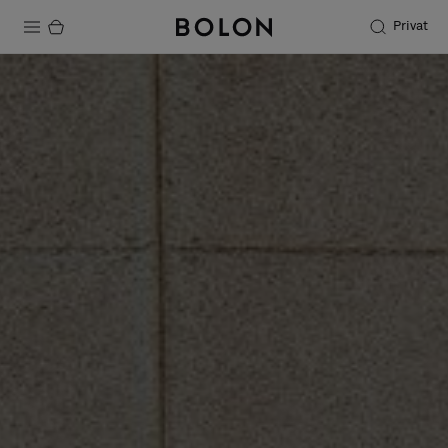
Privat
Produkter
Projekter
Bæredygtighed
Installation
Vedligeholdelse
Designersamarbejder
Stories
FAQ