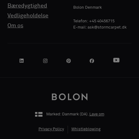
Bæredygtighed
Standard
Standard
Bolon Denmark
Vedligeholdelse
VIRKSOMHEDENS
VIRKSOMHEDENS
Telefon: +45 40456715
Om os
E-mail: ask@stormcarpet.dk
NAVN
NAVN
Lydabsorberende
Lydabsorberende
DIN ROLLE
DIN ROLLE
Marked: Danmark (
DA
).
Lave om
ADRESSE
ADRESSE
Privacy Policy
Whistleblowing