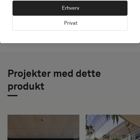
UDFORSK BOLON STUDIO
Erhverv
Privat
Projekter med dette
produkt