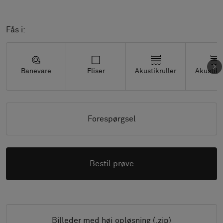
Fås i:
Banevare
Fliser
Akustikruller
Akustikf
Forespørgsel
Bestil prøve
Billeder med høj opløsning (.zip)