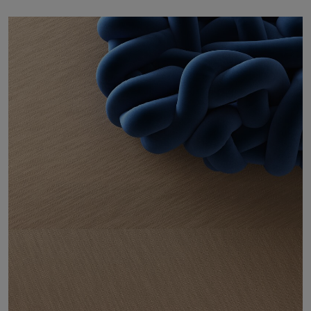
Om os
Kontakt
Pattern Tile Tool
Image & Material Bank
Vælg land