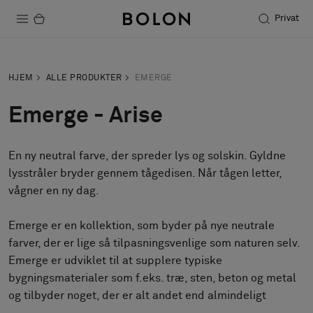
Privat
Produkter
HJEM
ALLE PRODUKTER
EMERGE
Projekter
Emerge - Arise
Bæredygtighed
En ny neutral farve, der spreder lys og solskin. Gyldne
Installation
lysstråler bryder gennem tågedisen. Når tågen letter,
Vedligeholdelse
vågner en ny dag.
Emerge er en kollektion, som byder på nye neutrale
farver, der er lige så tilpasningsvenlige som naturen selv.
Designersamarbejder
Emerge er udviklet til at supplere typiske
Stories
bygningsmaterialer som f.eks. træ, sten, beton og metal
FAQ
og tilbyder noget, der er alt andet end almindeligt