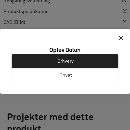
Rengøringsvejledning
Produktspecifikation
CAD (BIM)
Declaration of Performance
Light Reflectance Value
Oplev Bolon
Tekstur
Erhverv
Privat
Projekter med dette
produkt