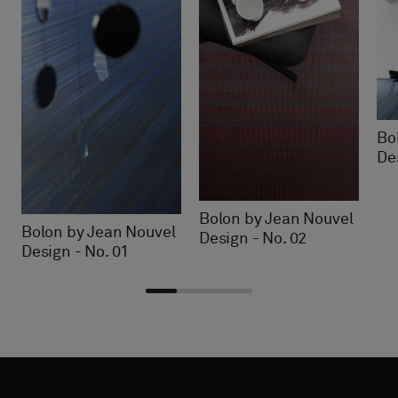
Bo
De
Bolon by Jean Nouvel
Bolon by Jean Nouvel
Design - No. 02
Design - No. 01
Vælg
Vælg
TAKTOPLYSNINGER
TAKTOPLYSNINGER