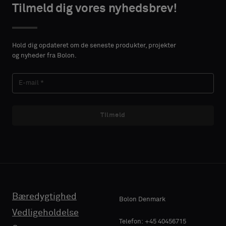
type
type
Tilmeld dig vores nyhedsbrev!
VORNAME
VORNAME
Vælg,
Vælg,
om
om
Hold dig opdateret om de seneste produkter, projekter
du
du
og nyheder fra Bolon.
ønsker
ønsker
EFTERNAVN
EFTERNAVN
en
en
prøve
prøve
med
med
lydabsorberende
lydabsorberende
Tilmeld
E-MAIL
E-MAIL
bagside
bagside
eller
eller
en
en
standardprøve
standardprøve
TELEFON
TELEFON
Bæredygtighed
Standard
Standard
Bolon Denmark
Vedligeholdelse
VIRKSOMHEDENS
VIRKSOMHEDENS
Telefon: +45 40456715