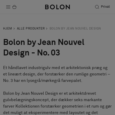
Privat
Produkter
HJEM
ALLE PRODUKTER
BOLON BY JEAN NOUVEL DESIGN
Projekter
Bolon by Jean Nouvel
Bæredygtighed
Design - No. 03
Installation
Et håndlavet industrigulv med et arkitektonisk præg og
Vedligeholdelse
et lineært design, der forstærker den rumlige geometri –
No. 3 har en lysegrå/mørkegrå farvepalet.
Designersamarbejder
Bolon by Jean Nouvel Design er et arkitektdrevet
Stories
gulvbelægningskoncept, der dækker seks markante
farver Kollektionen forstærker geometrien i et rum og gør
FAQ
det muligt at eksperimentere med layoutet og det