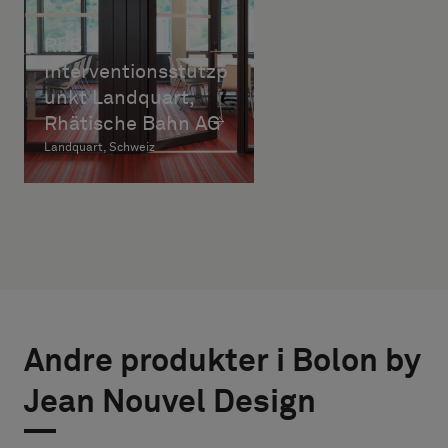
RhB
Interventionsstützp
unkt Landquart,
Rhätische Bahn AG
Landquart, Schweiz
Andre produkter i Bolon by
Jean Nouvel Design