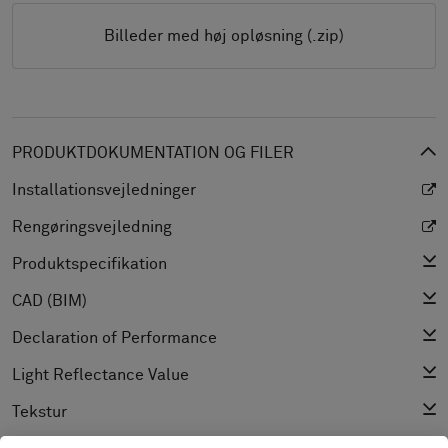
Billeder med høj opløsning (.zip)
PRODUKTDOKUMENTATION OG FILER
Installationsvejledninger
Rengøringsvejledning
Produktspecifikation
CAD (BIM)
Declaration of Performance
Light Reflectance Value
Tekstur