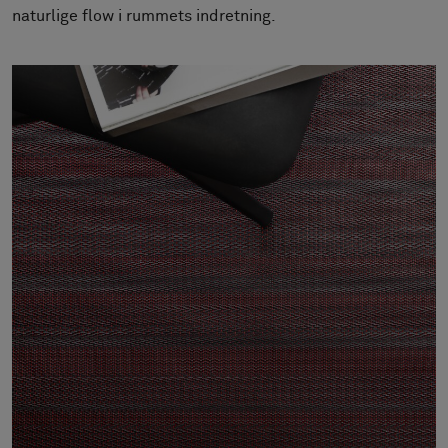
Om os
naturlige flow i rummets indretning.
Kontakt
Pattern Tile Tool
Image & Material Bank
Vælg land