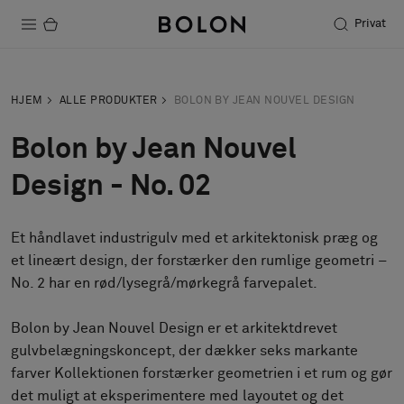
Privat
Produkter
HJEM
ALLE PRODUKTER
BOLON BY JEAN NOUVEL DESIGN
Projekter
Bolon by Jean Nouvel
Bæredygtighed
Design - No. 02
Installation
Et håndlavet industrigulv med et arkitektonisk præg og
Vedligeholdelse
et lineært design, der forstærker den rumlige geometri –
No. 2 har en rød/lysegrå/mørkegrå farvepalet.
Designersamarbejder
Bolon by Jean Nouvel Design er et arkitektdrevet
Stories
gulvbelægningskoncept, der dækker seks markante
farver Kollektionen forstærker geometrien i et rum og gør
FAQ
det muligt at eksperimentere med layoutet og det