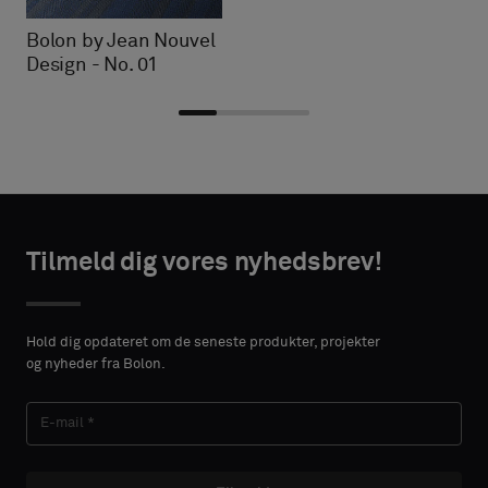
Bolon by Jean Nouvel
Design - No. 01
Vælg
Vælg
TAKTOPLYSNINGER
TAKTOPLYSNINGER
type
type
Tilmeld dig vores nyhedsbrev!
VORNAME
VORNAME
Vælg,
Vælg,
om
om
Hold dig opdateret om de seneste produkter, projekter
du
du
og nyheder fra Bolon.
ønsker
ønsker
EFTERNAVN
EFTERNAVN
en
en
prøve
prøve
med
med
lydabsorberende
lydabsorberende