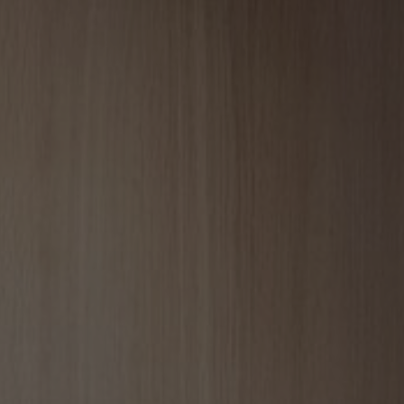
FAQ
À propos de nous
Contact
Pattern Tile Tool
Image & Material Bank
Choisir une langue