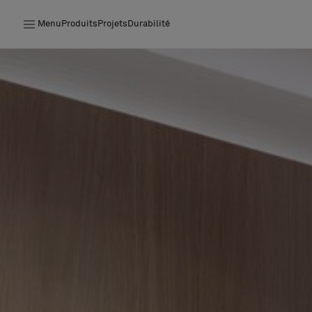
Menu
Produits
Projets
Durabilité
Produits
Projets
Durabilité
Installation
Entretien
Nos collaborations
Stories