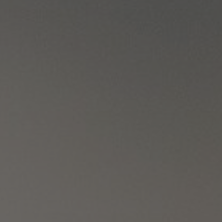
À propos de nous
Contact
Pattern Tile Tool
Image & Material Bank
Choisir une langue