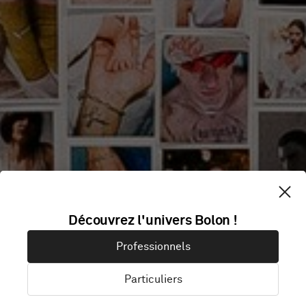
Découvrez l'univers Bolon !
SASKIA DIEZ
Professionnels
Particuliers
Munich, Allemagne