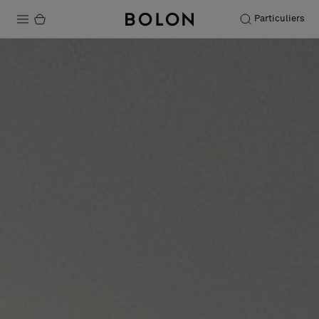
Particuliers
Produits
Projets
Durabilité
Installation
Entretien
Nos collaborations
Stories
FAQ