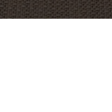
OBJET:
PARI
SITUATION
CHANGCHUN , CHINE
GÉOGRAPHIQUE:
IMAGES:
VEGA
TAILLE:
300 M2
ARCHITECTE:
INTERIOR DESIGNERS: 生兵 田力伟