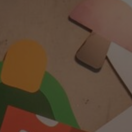
FAQ
À propos de nous
Contact
Pattern Tile Tool
Image & Material Bank
Choisir une langue