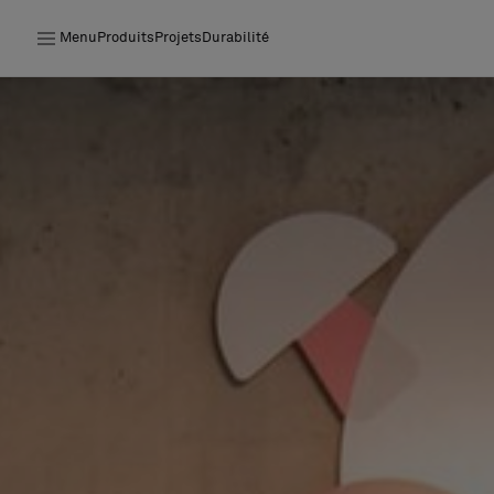
Menu
Produits
Projets
Durabilité
Produits
Projets
Durabilité
Installation
Entretien
Nos collaborations
Stories