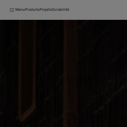
Menu
Produits
Projets
Durabilité
Produits
Projets
Durabilité
Installation
Entretien
Nos collaborations
Stories