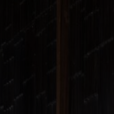
FAQ
À propos de nous
Contact
Pattern Tile Tool
Image & Material Bank
Choisir une langue