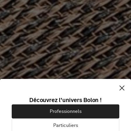
OLD SESSIONS
Découvrez l'univers Bolon !
Professionnels
HOUSE
Particuliers