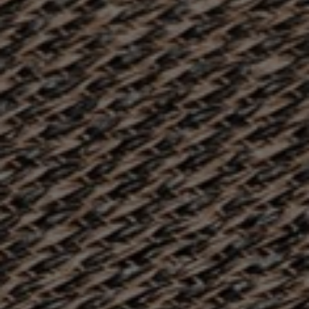
À propos de nous
Contact
Pattern Tile Tool
Image & Material Bank
Choisir une langue