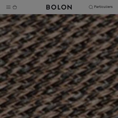
Particuliers
Produits
Projets
Durabilité
Installation
Entretien
Nos collaborations
Stories
FAQ