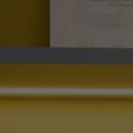
À propos de nous
Contact
Pattern Tile Tool
Image & Material Bank
Choisir une langue