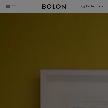
Particuliers
Produits
Projets
Durabilité
Installation
Entretien
Nos collaborations
Stories
FAQ