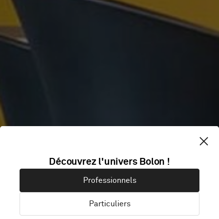
CABINET
Découvrez l'univers Bolon !
Professionnels
MOITEAUX
Particuliers