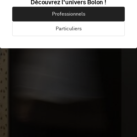
MACQUARIE
Découvrez l'univers Bolon !
Professionnels
UNIVERSITY
Particuliers
Sydney, Australie