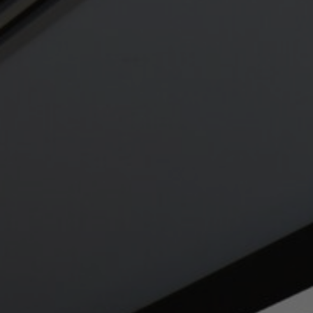
À propos de nous
Contact
Pattern Tile Tool
Image & Material Bank
Choisir une langue