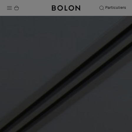
Particuliers
Produits
Projets
Durabilité
Installation
Entretien
Nos collaborations
Stories
FAQ