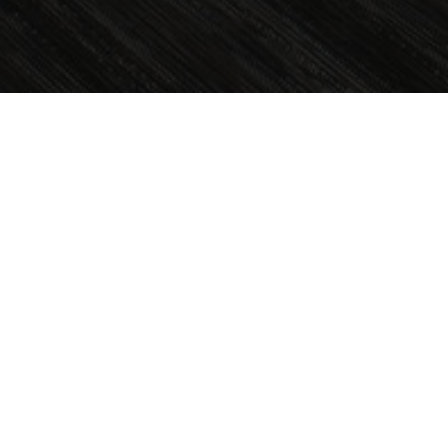
OBJET:
MACQUARIE UNIVERSITY
SITUATION
SYDNEY, AUSTRALIE
GÉOGRAPHIQUE:
TAILLE:
180 M2
ARCHITECTE:
DWP|SUTERS