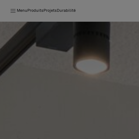
Menu
Produits
Projets
Durabilité
Produits
Projets
Durabilité
Installation
Entretien
Nos collaborations
Stories