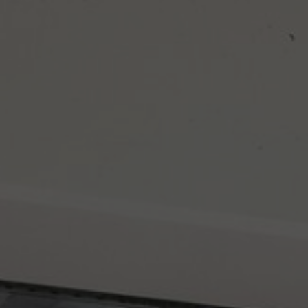
FAQ
À propos de nous
Contact
Pattern Tile Tool
Image & Material Bank
Choisir une langue