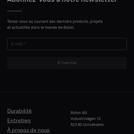
un
CONTACT
échantillon
standard
Tenez-vous au courant des derniers produits, projets
NOM
et actualités dans le monde de Bolon.
Standard
E-MAIL
S'inscrire
Acoustique
TÉLÉPHONE
Durabilité
Bolon AG
RAISON
Industrivägen 12
Entretien
SOCIALE
523 90 Ulricehamn
À propos de nous