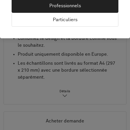
Professionnels
Dimensions standard : minimum 2,0 m x 2,0 m,
Particuliers
maximum 4,0 m x 8,0 m. Pour d'autres
dimensions, contactez Bolon.
Combinez le design et la bordure comme vous
le souhaitez.
Produit uniquement disponible en Europe.
Les échantillons sont livrés au format A4 (297
x 210 mm) avec une bordure sélectionnée
séparément.
Détails
Acheter demande