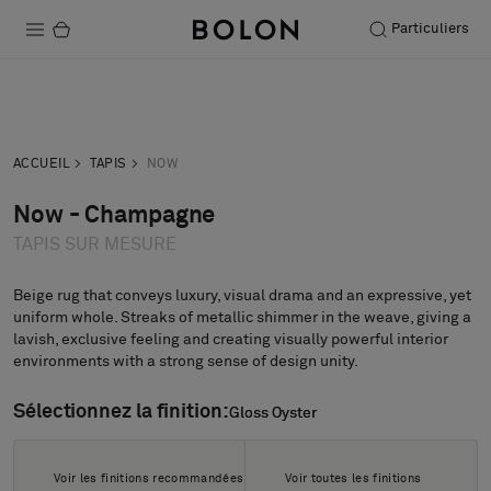
Particuliers
Produits
Acheter
Commander
Projets
demande
échantillon
ACCUEIL
TAPIS
NOW
Durabilité
Now - Champagne
TAPIS SUR MESURE
Installation
Entretien
Beige rug that conveys luxury, visual drama and an expressive, yet
uniform whole. Streaks of metallic shimmer in the weave, giving a
lavish, exclusive feeling and creating visually powerful interior
environments with a strong sense of design unity.
Nos collaborations
Sélectionnez la finition:
Gloss Oyster
Gloss Oyster
Stories
FAQ
Voir les finitions recommandées
Voir toutes les finitions