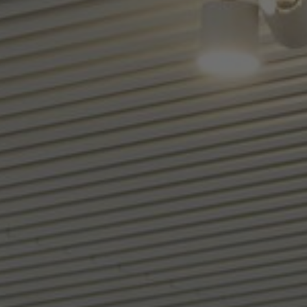
Stories
FAQ
Über uns
Kontakt
Pattern Tile Tool
Image & Material Bank
Land auswählen