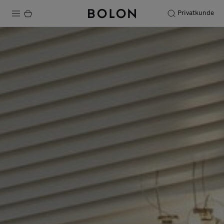
Privatkunde
Produkte
Projekte
Nachhaltigkeit
Installation
Instandhaltung
Bolon at Habitare 2025 –
Endless Creativity
Designerkollaborationen