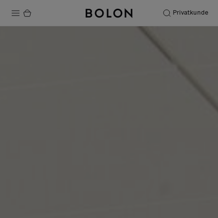
Privatkunde
Produkte
Projekte
Nachhaltigkeit
Installation
Instandhaltung
Bolon at Habitare 2025 –
Endless Creativity
Designerkollaborationen