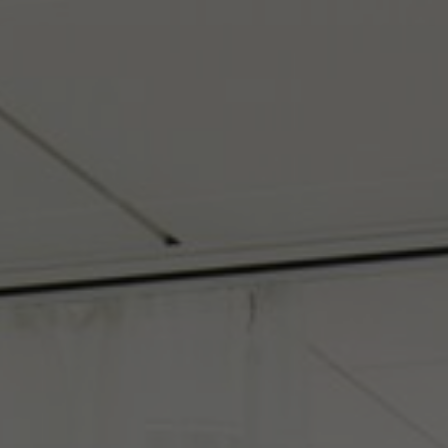
Stories
FAQ
Über uns
Kontakt
Pattern Tile Tool
Image & Material Bank
Land auswählen