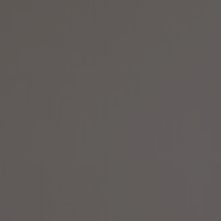
Designerkollaborationen
Stories
FAQ
Über uns
Kontakt
Pattern Tile Tool
Image & Material Bank
Land auswählen