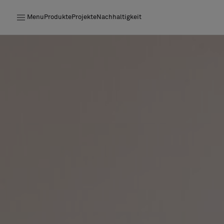
Menu
Produkte
Projekte
Nachhaltigkeit
Produkte
Projekte
Nachhaltigkeit
Installation
Instandhaltung
Bolon at Habitare 2025 –
Endless Creativity