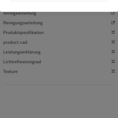
PRODUKT-DOKUMENTATION UND DATEIEN
Verlegeanleitung
Reinigungsanleitung
Produktspezifikation
product.cad
Leistungserklärung
Lichtreflexionsgrad
Texture