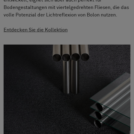
entwickelt, eignet sich aber auch perfekt für
Stories
Bodengestaltungen mit viertelgedrehten Fliesen, die das
FAQ
volle Potenzial der Lichtreflexion von Bolon nutzen.
Über uns
Entdecken Sie die Kollektion
Kontakt
Pattern Tile Tool
Image & Material Bank
Land auswählen