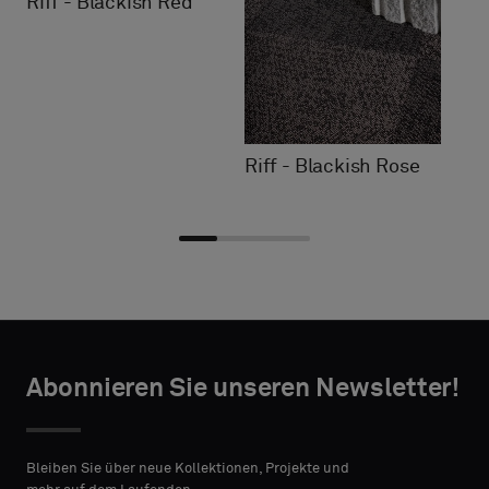
Riff - Blackish Red
Riff - Blackish Rose
Typ
Typ
TAKTANGABEN
TAKTANGABEN
auswählen
auswählen
Abonnieren Sie unseren Newsletter!
VORNAME
VORNAME
Bitte
Bitte
wählen
wählen
Bleiben Sie über neue Kollektionen, Projekte und
Sie
Sie