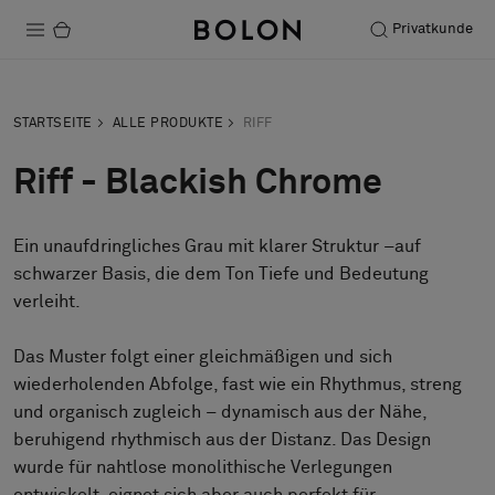
Privatkunde
Produkte
STARTSEITE
ALLE PRODUKTE
RIFF
Projekte
Riff - Blackish Chrome
Nachhaltigkeit
Ein unaufdringliches Grau mit klarer Struktur –auf
Installation
schwarzer Basis, die dem Ton Tiefe und Bedeutung
Instandhaltung
verleiht.
Bolon at Habitare 2025 –
Das Muster folgt einer gleichmäßigen und sich
wiederholenden Abfolge, fast wie ein Rhythmus, streng
Endless Creativity
und organisch zugleich – dynamisch aus der Nähe,
beruhigend rhythmisch aus der Distanz. Das Design
wurde für nahtlose monolithische Verlegungen
Designerkollaborationen