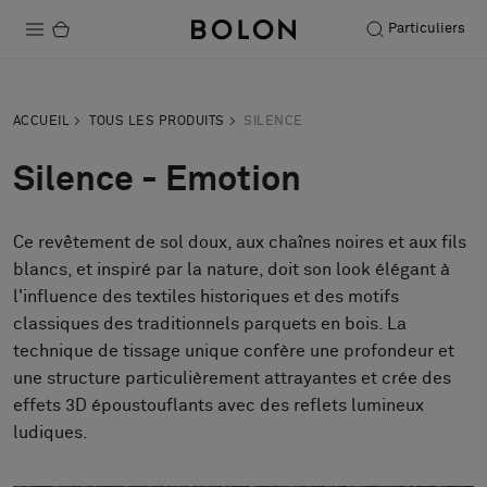
Particuliers
Produits
ACCUEIL
TOUS LES PRODUITS
SILENCE
Projets
Silence - Emotion
Durabilité
Ce revêtement de sol doux, aux chaînes noires et aux fils
Installation
blancs, et inspiré par la nature, doit son look élégant à
Entretien
l'influence des textiles historiques et des motifs
classiques des traditionnels parquets en bois. La
technique de tissage unique confère une profondeur et
une structure particulièrement attrayantes et crée des
Nos collaborations
effets 3D époustouflants avec des reflets lumineux
Stories
ludiques.
FAQ