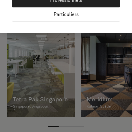
Professionnels
Particuliers
Tetra Pak Singapore
Meridium
Singapore, Singapour
Kalmar, Suède