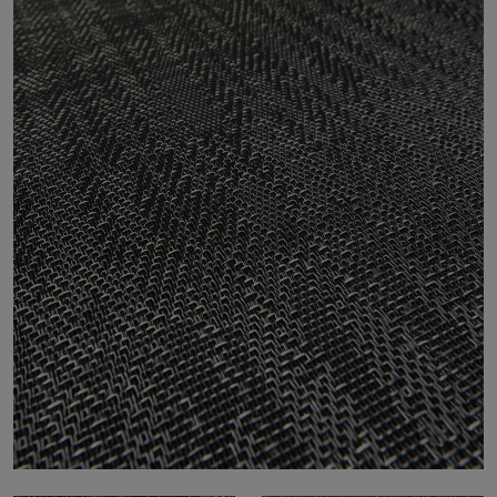
À propos de nous
Contact
Pattern Tile Tool
Image & Material Bank
Choisir une langue