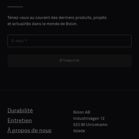
PRÉNOM
PRÉNOM
type
type
CONTACT
CONTACT
Indiquez
Indiquez
Tenez-vous au courant des derniers produits, projets
et actualités dans le monde de Bolon.
si
si
vous
vous
NOM
NOM
souhaitez
souhaitez
un
un
échantillon
échantillon
S'inscrire
avec
avec
E-MAIL
E-MAIL
support
support
acoustique
acoustique
ou
ou
un
un
TÉLÉPHONE
TÉLÉPHONE
échantillon
échantillon
standard
standard
Durabilité
Bolon AB
Industrivägen 12
Entretien
523 90 Ulricehamn
RAISON
RAISON
À propos de nous
Súede
Standard
Standard
SOCIALE
SOCIALE