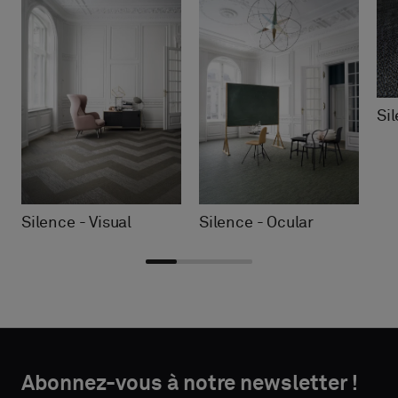
Si
Silence - Visual
Silence - Ocular
Choisir
Choisir
DÉTAILS
DÉTAILS
le
le
Abonnez-vous à notre newsletter !
DU
DU