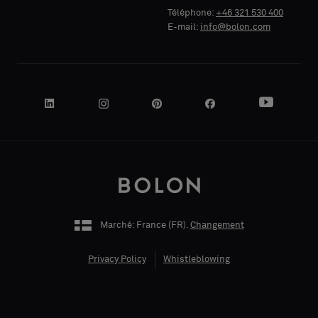
Téléphone:
+46 321 530 400
E-mail:
info@bolon.com
Acoustique
Acoustique
VOTRE
VOTRE
RÔLE
RÔLE
ADRESSE
ADRESSE
Marché: France (
FR
).
Changement
Privacy Policy
Whistleblowing
CODE POSTAL
CODE POSTAL