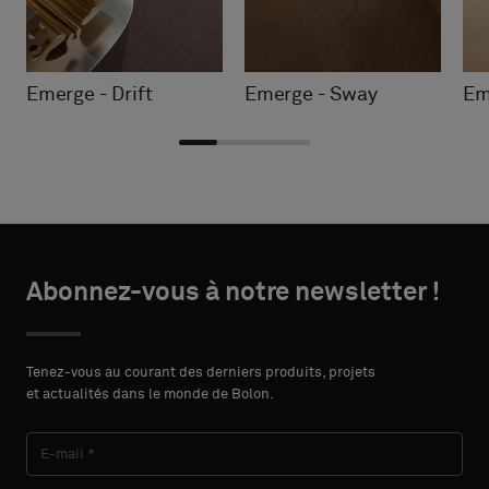
Emerge - Drift
Emerge - Sway
Em
Choisir
Choisir
DÉTAILS
DÉTAILS
le
le
Abonnez-vous à notre newsletter !
DU
DU
PRÉNOM
PRÉNOM
type
type
CONTACT
CONTACT
Indiquez
Indiquez
Tenez-vous au courant des derniers produits, projets
et actualités dans le monde de Bolon.
si
si
vous
vous
NOM
NOM
souhaitez
souhaitez
un
un