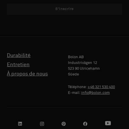
échantillon
échantillon
S'inscrire
avec
avec
E-MAIL
E-MAIL
support
support
acoustique
acoustique
ou
ou
un
un
TÉLÉPHONE
TÉLÉPHONE
échantillon
échantillon
standard
standard
Durabilité
Bolon AB
Industrivägen 12
Entretien
523 90 Ulricehamn
RAISON
RAISON
À propos de nous
Súede
Standard
Standard
SOCIALE
SOCIALE
Téléphone:
+46 321 530 400
E-mail:
info@bolon.com
Acoustique
Acoustique
VOTRE
VOTRE
RÔLE
RÔLE