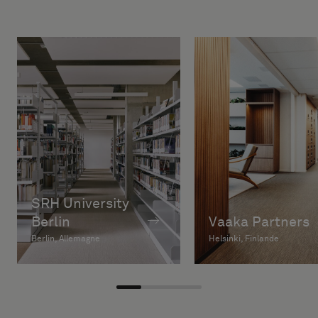
SRH University
Berlin
Vaaka Partners
Berlin, Allemagne
Helsinki, Finlande