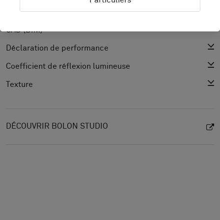
Particuliers
Spécification du produit
CAD (BIM)
Déclaration de performance
Coefficient de réflexion lumineuse
Texture
DÉCOUVRIR BOLON STUDIO