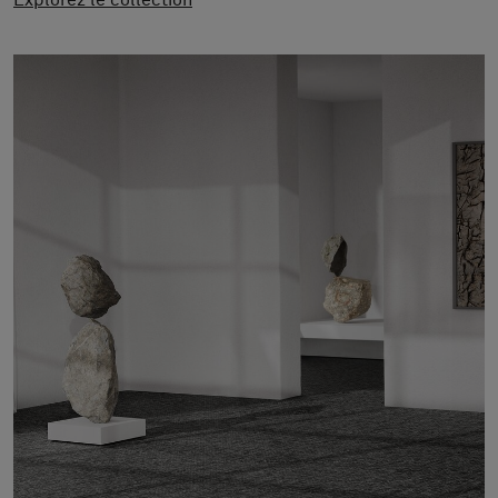
Explorez le collection
À propos de nous
Contact
Pattern Tile Tool
Image & Material Bank
Choisir une langue