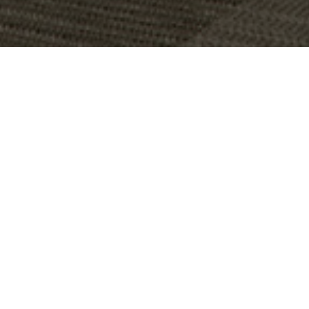
OBJET:
LPP SHOWROOM
SITUATION
WARSAW, POLOGNE
GÉOGRAPHIQUE:
TAILLE:
650 M2
ARCHITECTE:
INHOUSE