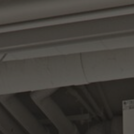
À propos de nous
Contact
Pattern Tile Tool
Image & Material Bank
Choisir une langue