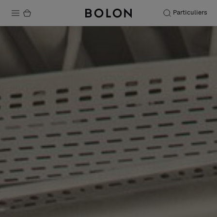
Particuliers
Produits
Projets
Durabilité
Installation
Entretien
Nos collaborations
Stories
FAQ