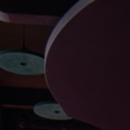
FAQ
À propos de nous
Contact
Pattern Tile Tool
Image & Material Bank
Choisir une langue