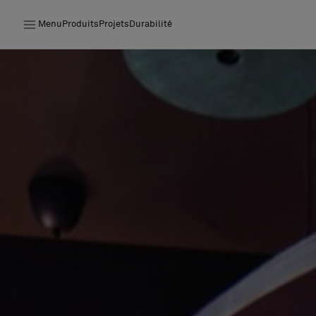
Menu
Produits
Projets
Durabilité
Produits
Projets
Durabilité
Installation
Entretien
Nos collaborations
Stories