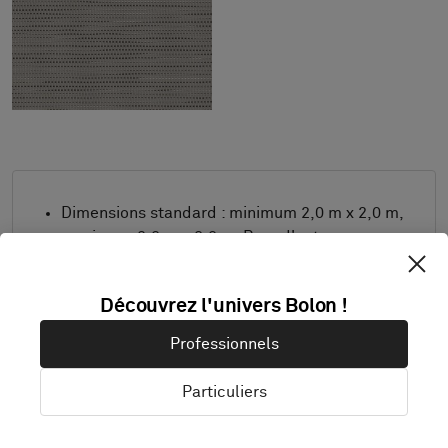
Dimensions standard : minimum 2,0 m x 2,0 m,
maximum 2,0 m x 8,0 m. Pour d'autres
dimensions, contactez Bolon.
Combinez le design et la bordure comme vous
Découvrez l'univers Bolon !
le souhaitez.
Professionnels
Produit uniquement disponible en Europe.
Les échantillons sont livrés au format A4 (297
Particuliers
x 210 mm) avec une bordure sélectionnée
séparément.