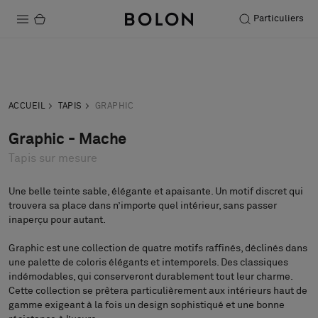
Particuliers
Produits
Acheter
Commander
Projets
demande
échantillon
ACCUEIL
TAPIS
GRAPHIC
Durabilité
Graphic - Mache
Tapis sur mesure
Installation
Entretien
Une belle teinte sable, élégante et apaisante. Un motif discret qui
trouvera sa place dans n’importe quel intérieur, sans passer
inaperçu pour autant.
Graphic est une collection de quatre motifs raffinés, déclinés dans
Nos collaborations
une palette de coloris élégants et intemporels. Des classiques
Stories
indémodables, qui conserveront durablement tout leur charme.
Cette collection se prêtera particulièrement aux intérieurs haut de
FAQ
gamme exigeant à la fois un design sophistiqué et une bonne