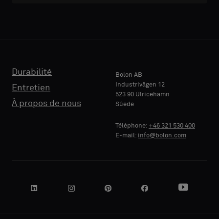
TÉLÉPHONE
Durabilité
Bolon AB
Industrivägen 12
Entretien
523 90 Ulricehamn
RAISON
À propos de nous
Súede
SOCIALE
Téléphone:
+46 321 530 400
E-mail:
info@bolon.com
VOTRE
RÔLE