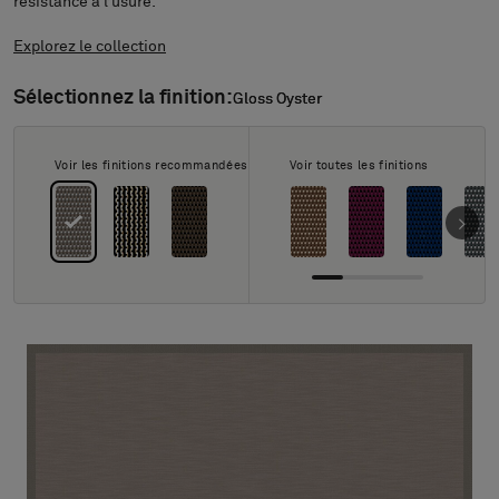
À propos de nous
résistance à l’usure.
Contact
Explorez le collection
Pattern Tile Tool
Image & Material Bank
Sélectionnez la finition:
Gloss Oyster
Gloss Oyster
Choisir une langue
Voir les finitions recommandées
Voir toutes les finitions