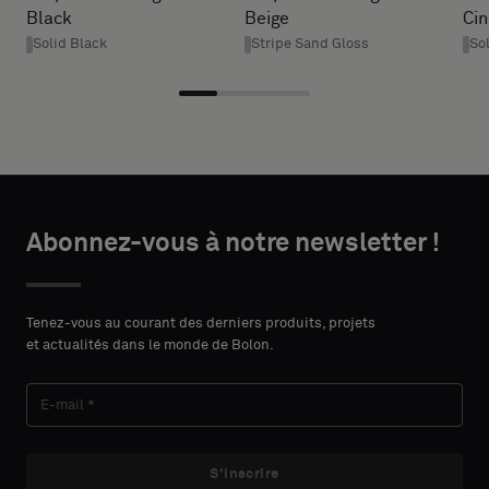
un
Black
Beige
Ci
* Enter the
échantillon
Solid Black
Stripe Sand Gloss
So
desired
avec
width and
support
height in
acoustique
centimeters.
ou
un
échantillon
DÉTAILS
standard
Abonnez-vous à notre newsletter !
DU
PRÉNOM
CONTACT
Standard
Tenez-vous au courant des derniers produits, projets
et actualités dans le monde de Bolon.
NOM
Acoustique
S'inscrire
E-MAIL