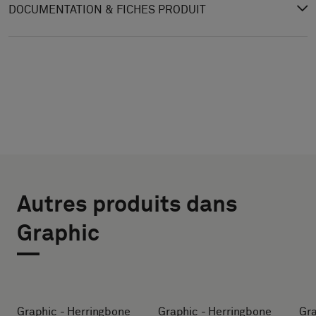
DOCUMENTATION & FICHES PRODUIT
CHOISIR
SÉLECTIONNEZ
LE
LA TAILLE
Autres produits dans
LARGEUR (CM)
TYPE
Graphic
Indiquez
si
HEIGHT (CM)
vous
souhaitez
Graphic - Herringbone
Graphic - Herringbone
Gra