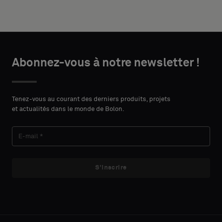
desired
avec
width and
support
height in
acoustique
centimeters.
ou
un
Abonnez-vous à notre newsletter !
échantillon
DÉTAILS
standard
DU
PRÉNOM
Tenez-vous au courant des derniers produits, projets
CONTACT
et actualités dans le monde de Bolon.
Standard
NOM
Acoustique
S'inscrire
E-MAIL