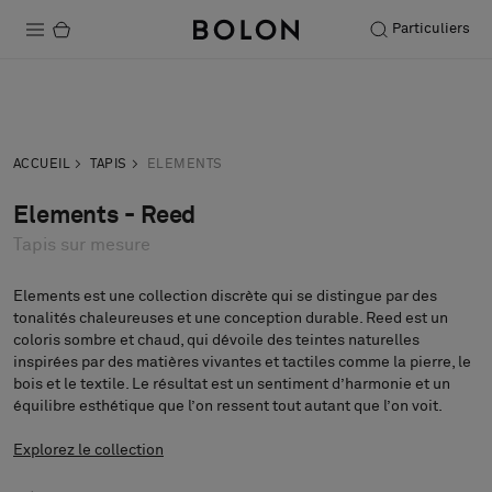
Particuliers
Produits
Acheter
Commander
Projets
demande
échantillon
ACCUEIL
TAPIS
ELEMENTS
Durabilité
Elements - Reed
Tapis sur mesure
Installation
Entretien
Elements est une collection discrète qui se distingue par des
tonalités chaleureuses et une conception durable. Reed est un
coloris sombre et chaud, qui dévoile des teintes naturelles
inspirées par des matières vivantes et tactiles comme la pierre, le
bois et le textile. Le résultat est un sentiment d’harmonie et un
Nos collaborations
équilibre esthétique que l’on ressent tout autant que l’on voit.
Stories
Explorez le collection
FAQ