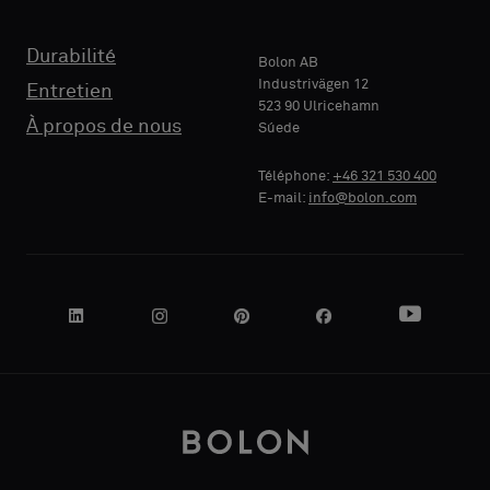
TÉLÉPHONE
Durabilité
Bolon AB
Industrivägen 12
Entretien
523 90 Ulricehamn
À propos de nous
Súede
RAISON
Téléphone:
+46 321 530 400
SOCIALE
E-mail:
info@bolon.com
VOTRE
RÔLE