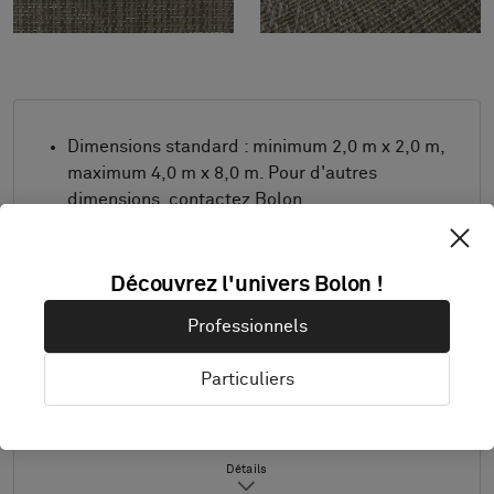
Dimensions standard : minimum 2,0 m x 2,0 m,
maximum 4,0 m x 8,0 m. Pour d'autres
dimensions, contactez Bolon.
Combinez le design et la bordure comme vous
le souhaitez.
Découvrez l'univers Bolon !
Convient aussi à un usage en extérieur.
Professionnels
Produit uniquement disponible en Europe.
Les échantillons sont livrés au format A4 (297
Particuliers
x 210 mm) avec une bordure sélectionnée
séparément.
Détails