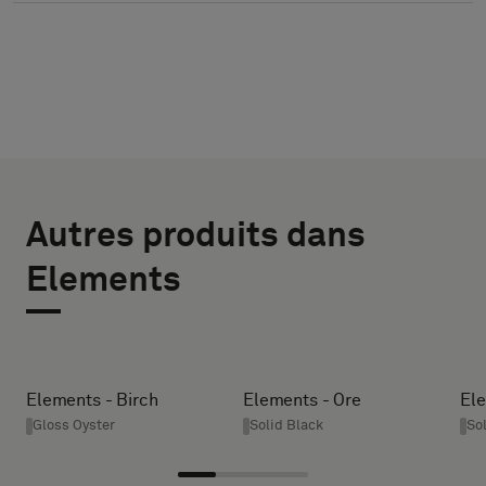
CHOISIR
SÉLECTIONNEZ
LE
Autres produits dans
LA TAILLE
LARGEUR (CM)
Elements
TYPE
Indiquez
si
HEIGHT (CM)
vous
Elements - Birch
Elements - Ore
Ele
souhaitez
Gloss Oyster
Solid Black
So
un
* Enter the
échantillon