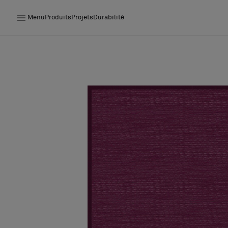
Menu
Produits
Projets
Durabilité
Produits
Projets
Durabilité
Installation
Entretien
Nos collaborations
Stories