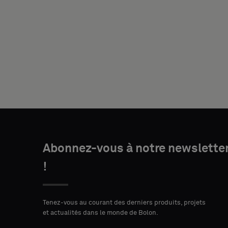
VOTRE
RÔLE
Abonnez-vous à notre newslette
ADRESSE
CODE
VILLE
!
POSTAL
Tenez-vous au courant des derniers produits, projets
et actualités dans le monde de Bolon.
PAYS