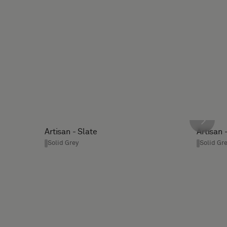
Artisan - Slate
Artisan 
Solid Grey
Solid Gr