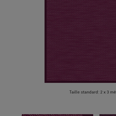
FAQ
À propos de nous
Contact
Pattern Tile Tool
Image & Material Bank
Choisir une langue
Taille standard: 2 x 3 mè