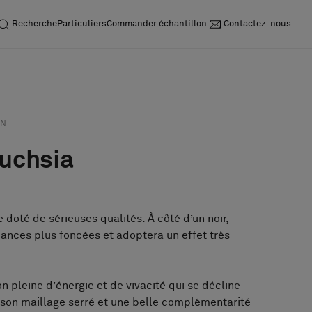
Recherche
Particuliers
Commander échantillon
Contactez-nous
Acheter demande
Commander
échantillon
AN
Fuchsia
e doté de sérieuses qualités. À côté d’un noir,
uances plus foncées et adoptera un effet très
on pleine d’énergie et de vivacité qui se décline
c son maillage serré et une belle complémentarité