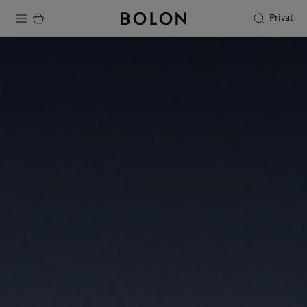
Privat
Produkter
Projekter
Bæredygtighed
Installation
Vedligeholdelse
Designersamarbejder
Stories
FAQ