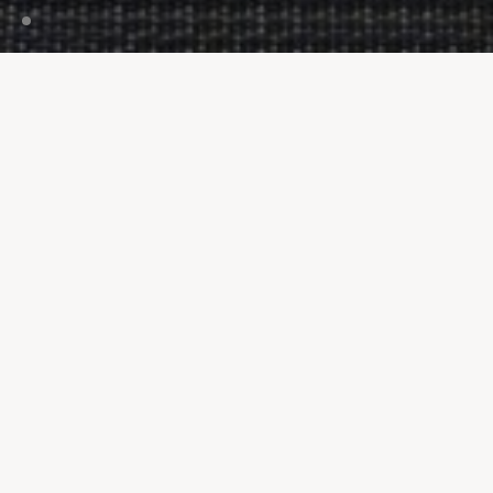
HJEM
Reducer trinlyden mellem
etager
Lydabsorption er en vigtig funktion i en bygning, fordi
den reducerer overførslen af forstyrrende lyd. Alle
vores gulve har akustiske egenskaber, der dæmper
støj og skaber en roligere og mere behagelig
atmosfære i offentlige rum.