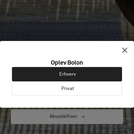
AKUSTIKGULVE
Oplev Bolon
Se vores udvalg af gulve med effektiv
Erhverv
trinlydsisolering
Privat
Akustikruller
Akustikfliser