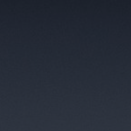
Om os
Kontakt
Pattern Tile Tool
Image & Material Bank
Vælg land