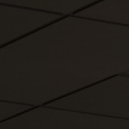
Stories
FAQ
Über uns
Kontakt
Pattern Tile Tool
Image & Material Bank
Land auswählen