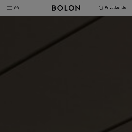
Privatkunde
Produkte
Projekte
Nachhaltigkeit
Installation
Instandhaltung
Bolon at Habitare 2025 –
Endless Creativity
Designerkollaborationen