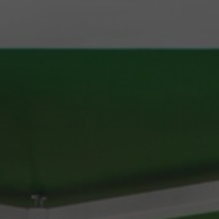
Stories
FAQ
Über uns
Kontakt
Pattern Tile Tool
Image & Material Bank
Land auswählen