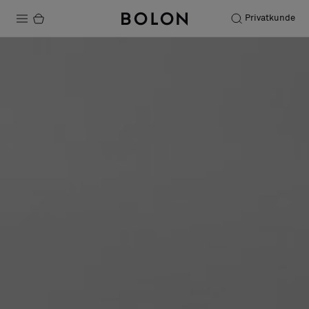
Privatkunde
Produkte
Projekte
Nachhaltigkeit
Installation
Instandhaltung
Bolon at Habitare 2025 –
Endless Creativity
Designerkollaborationen