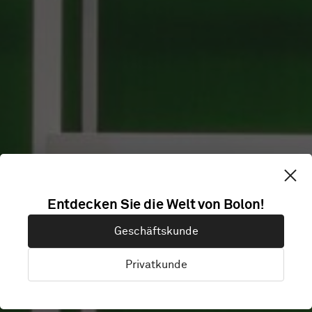
KLAB FITNESS
Entdecken Sie die Welt von Bolon!
Geschäftskunde
CENTER
Privatkunde
Florence, Italien