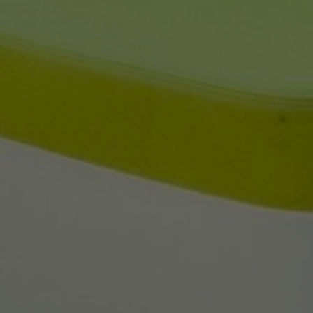
Stories
FAQ
Über uns
Kontakt
Pattern Tile Tool
Image & Material Bank
Land auswählen