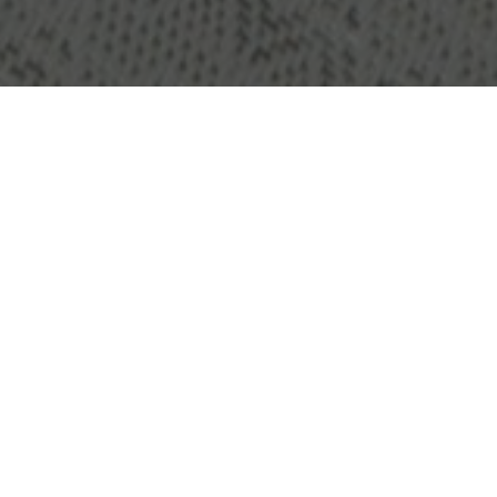
OBJEKT:
GRILLSKA COLLEGE
ORT:
STOCKHOLM, SCHWEDEN
GRÖSSE:
1000 M2
ARCHITEKT:
CODESIGN