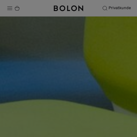
Privatkunde
Produkte
Projekte
Nachhaltigkeit
Installation
Instandhaltung
Bolon at Habitare 2025 –
Endless Creativity
Designerkollaborationen