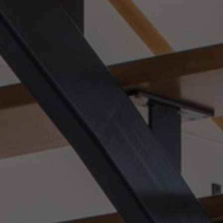
Designerkollaborationen
Stories
FAQ
Über uns
Kontakt
Pattern Tile Tool
Image & Material Bank
Land auswählen