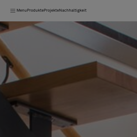
Menu
Produkte
Projekte
Nachhaltigkeit
Produkte
Projekte
Nachhaltigkeit
Installation
Instandhaltung
Bolon at Habitare 2025 –
Endless Creativity