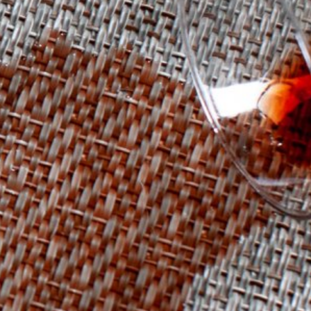
Welche Ansprüche haben
Sie?
Unterschiedliche Benutzer haben auch
unterschiedliche Bedürfnisse. Lassen Sie sich von uns
helfen, indem wir Ihnen die bestmögliche Beratung
bieten.
Architekten