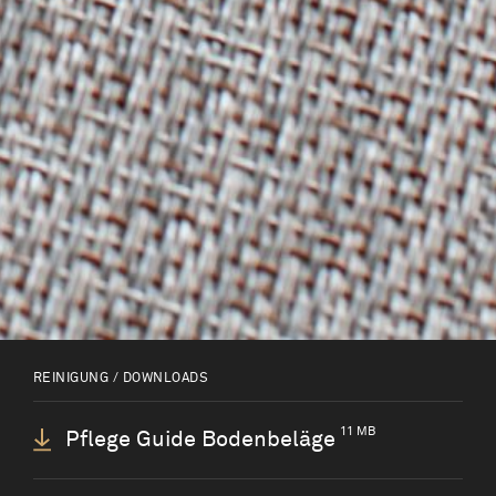
Mehr lesen
Professionelle Reinigungskräfte
Sie sind eine professionelle
Reinigungskraft, die Beratung und eine
Anleitung benötigt.
REINIGUNG / DOWNLOADS
11 MB
Pflege Guide Bodenbeläge
Mehr lesen