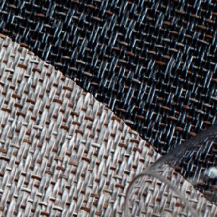
geeignet. Flecken lassen sich leicht mit heißem
Stories
Wasser entfernen.
FAQ
Über uns
Kontakt
Pattern Tile Tool
Image & Material Bank
Land auswählen
WASSERABWEISEND
GEEIGNET FÜR DEN
EINSATZ VON
MECHANISCHEN
REINIGERN