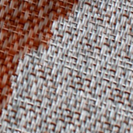
Sie sind ein Architekt oder Designer, der
sich für das Thema Reinigung interessiert.
Mehr lesen
Immobilienverwalter
Sind Sie ein Immobilienbesitzer, ein
Immobilienverwalter oder einfach nur
neugierig?