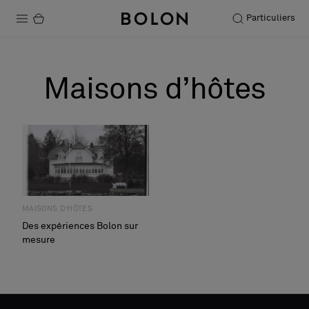
Particuliers
Produits
Maisons d’hôtes
Projets
Durabilité
Installation
Entretien
MAISONS D’HÔTES
Des expériences Bolon sur
mesure
Nos collaborations
Stories
FAQ