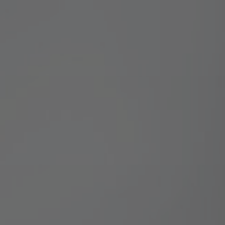
FAQ
À propos de nous
Contact
Pattern Tile Tool
Image & Material Bank
Choisir une langue