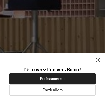
THE DESIGN
Découvrez l'univers Bolon !
Professionnels
BAR
Particuliers
Stockholm, Suède