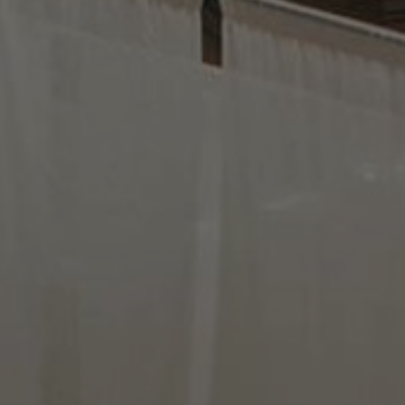
À propos de nous
Contact
Pattern Tile Tool
Image & Material Bank
Choisir une langue