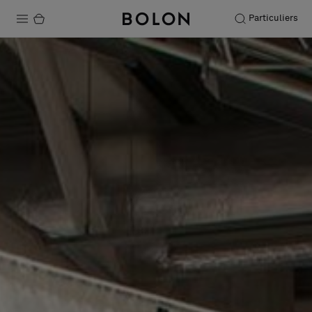
Particuliers
Produits
Projets
Durabilité
Installation
Entretien
Nos collaborations
Stories
FAQ