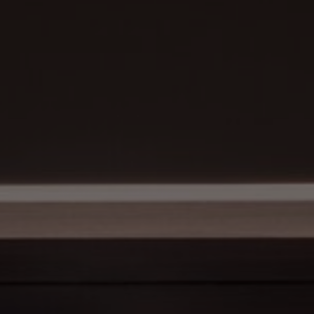
À propos de nous
Contact
Pattern Tile Tool
Image & Material Bank
Choisir une langue