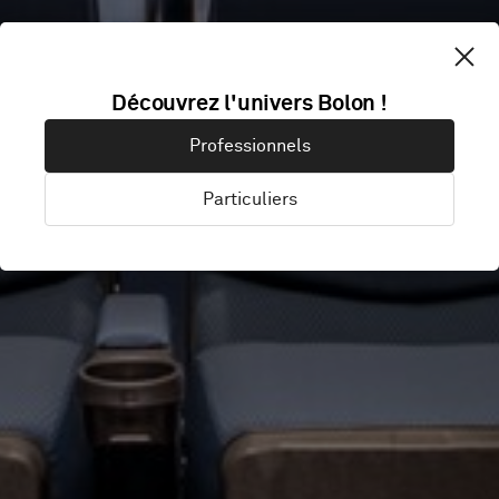
TAICHUNG
Découvrez l'univers Bolon !
Professionnels
CINEMA
Particuliers
Taichung City, Taïwan