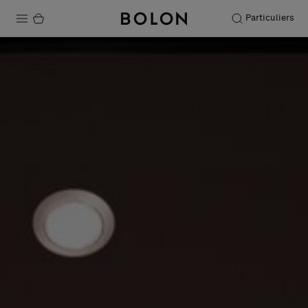
Particuliers
Produits
Projets
Durabilité
Installation
Entretien
Nos collaborations
Stories
FAQ