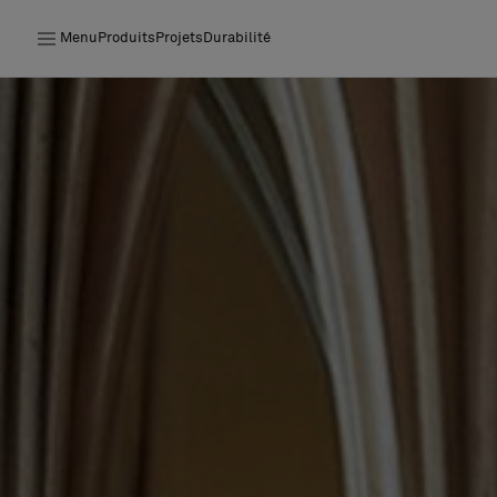
Menu
Produits
Projets
Durabilité
Produits
Projets
Durabilité
Installation
Entretien
Nos collaborations
Stories