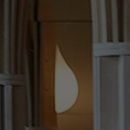
FAQ
À propos de nous
Contact
Pattern Tile Tool
Image & Material Bank
Choisir une langue