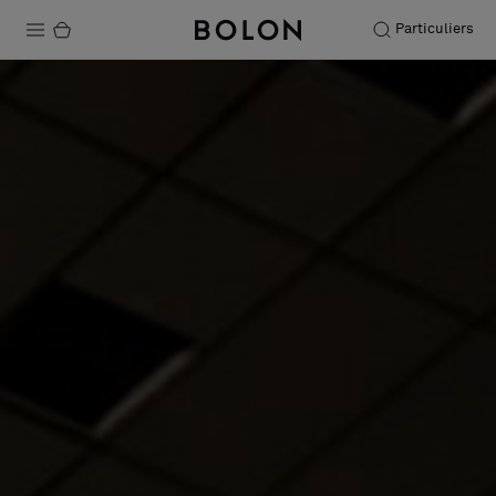
Particuliers
Produits
Projets
Durabilité
Installation
Entretien
Nos collaborations
Stories
FAQ