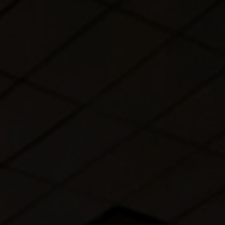
À propos de nous
Contact
Pattern Tile Tool
Image & Material Bank
Choisir une langue