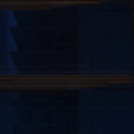
FAQ
À propos de nous
Contact
Pattern Tile Tool
Image & Material Bank
Choisir une langue