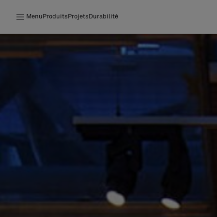
Menu
Produits
Projets
Durabilité
Produits
Projets
Durabilité
Installation
Entretien
Nos collaborations
Stories