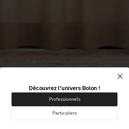
ORIGINAL
Découvrez l'univers Bolon !
SOKOS HOTEL
Professionnels
PRESIDENTTI
Particuliers