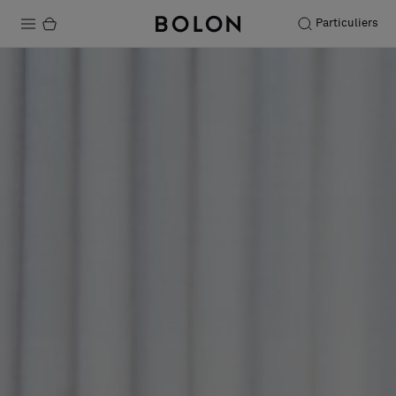
Particuliers
Produits
Projets
Durabilité
Installation
Entretien
Nos collaborations
Stories
FAQ