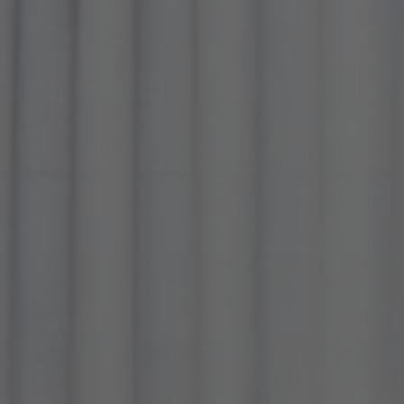
À propos de nous
Contact
Pattern Tile Tool
Image & Material Bank
Choisir une langue