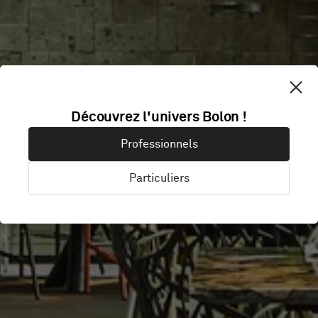
Découvrez l'univers Bolon !
ARTREE HOTEL
Professionnels
Particuliers
Taipei, Taïwan