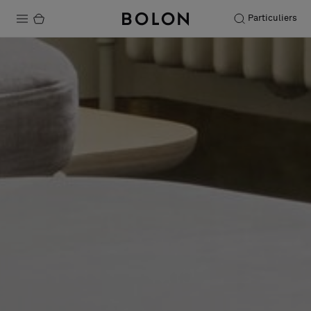
Particuliers
Produits
Projets
Durabilité
Installation
Entretien
Nos collaborations
Stories
FAQ