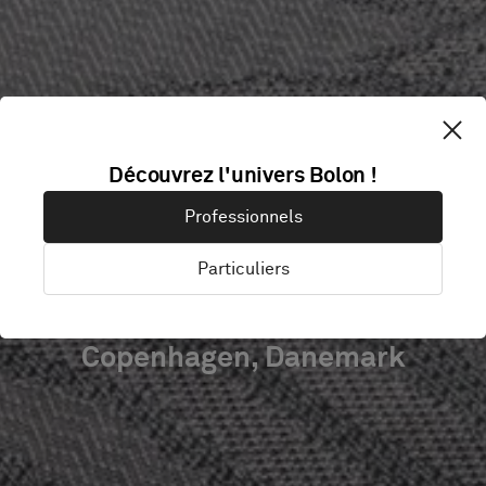
COPENHAGEN
Découvrez l'univers Bolon !
UNIVERSITY
Professionnels
COLLEGE
Particuliers
Copenhagen, Danemark