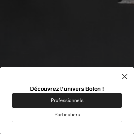
Découvrez l'univers Bolon !
ZENUITY
Professionnels
Particuliers
Göteborg, Suède