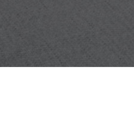
OBJET:
ZENUITY
SITUATION
GÖTEBORG, SUÈDE