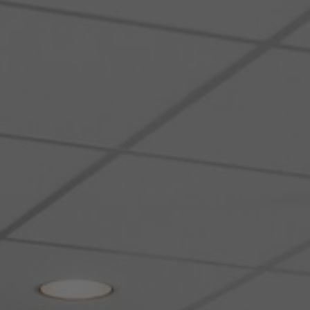
À propos de nous
Contact
Pattern Tile Tool
Image & Material Bank
Choisir une langue