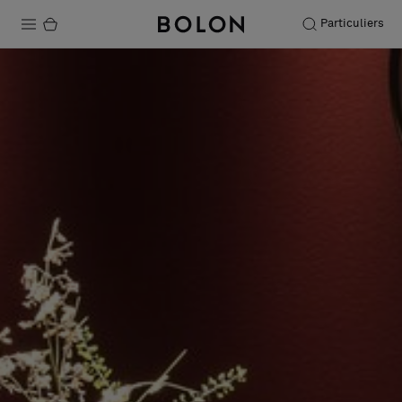
Particuliers
Produits
Projets
Durabilité
Installation
Entretien
Nos collaborations
Stories
FAQ