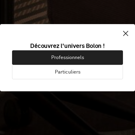
SPARBANKEN
Découvrez l'univers Bolon !
Professionnels
REKARNE
Particuliers
Eskilstuna, Suède