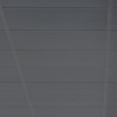
À propos de nous
Contact
Pattern Tile Tool
Image & Material Bank
Choisir une langue