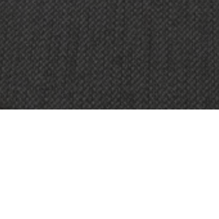
OBJET:
SERIAL SA
SITUATION
GENÈVE, SUISSE