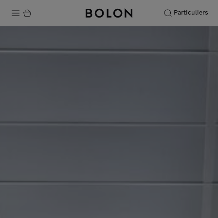
Particuliers
Produits
Projets
Durabilité
Installation
Entretien
Nos collaborations
Stories
FAQ