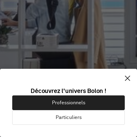
Découvrez l'univers Bolon !
SERIAL SA
Professionnels
Particuliers
Genève, Suisse