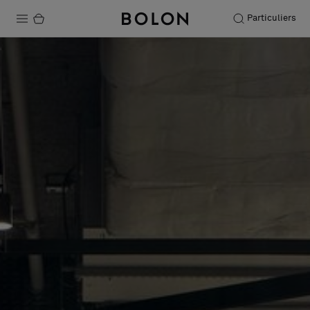
Particuliers
Produits
Projets
Durabilité
Installation
Entretien
Nos collaborations
Stories
FAQ