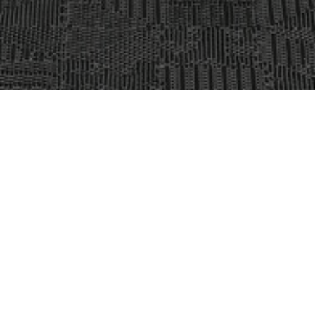
OBJET:
ARENA PLATINAN
SITUATION
STOCKHOLM, SUÈDE
GÉOGRAPHIQUE:
IMAGES:
PATRIC JOHANSSON