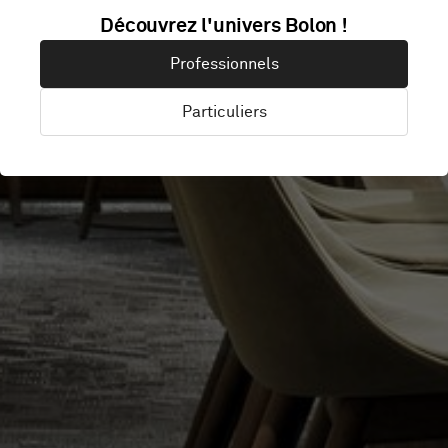
ARENA
Découvrez l'univers Bolon !
Professionnels
PLATINAN
Particuliers
Stockholm, Suède