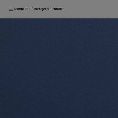
Menu
Produits
Projets
Durabilité
Produits
Projets
Durabilité
Installation
Entretien
Nos collaborations
Stories