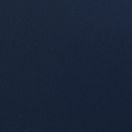
FAQ
À propos de nous
Contact
Pattern Tile Tool
Image & Material Bank
Choisir une langue