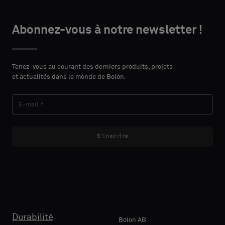
un
échantillon
DÉTAILS
Abonnez-vous à notre newsletter !
standard
DU
PRÉNOM
CONTACT
Tenez-vous au courant des derniers produits, projets
Standard
et actualités dans le monde de Bolon.
NOM
Acoustique
S'inscrire
E-MAIL
TÉLÉPHONE
Durabilité
Bolon AB