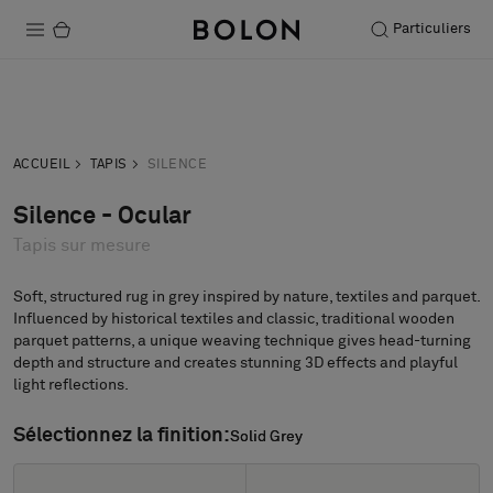
Particuliers
Produits
Acheter
Commander
Projets
demande
échantillon
ACCUEIL
TAPIS
SILENCE
Durabilité
Silence - Ocular
Tapis sur mesure
Installation
Entretien
Soft, structured rug in grey inspired by nature, textiles and parquet.
Influenced by historical textiles and classic, traditional wooden
parquet patterns, a unique weaving technique gives head-turning
depth and structure and creates stunning 3D effects and playful
light reflections.
Nos collaborations
Stories
Sélectionnez la finition:
Solid Grey
Solid Grey
FAQ