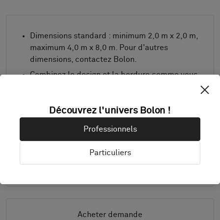
Dimensions standard : minimum 2,0 m x 2,0 m,
maximum 4,0 m x 8,0 m. Pour d'autres
dimensions, contactez Bolon.
Combinez le design et la bordure comme vous
le souhaitez.
Produit uniquement disponible en Europe.
Découvrez l'univers Bolon !
Les échantillons sont livrés au format A4 (297
x 210 mm) avec une bordure sélectionnée
Professionnels
séparément.
Particuliers
Détails
Acheter demande