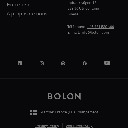
Industrivägen 12
Entretien
523 90 Ulricehamn
À propos de nous
Súede
RAISON
SOCIALE
Téléphone:
+46 321 530 400
E-mail:
info@bolon.com
VOTRE
RÔLE
ADRESSE
Marché: France (
FR
).
Changement
Privacy Policy
Whistleblowing