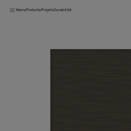
Menu
Produits
Projets
Durabilité
Produits
Projets
Durabilité
Installation
Entretien
Nos collaborations
Stories