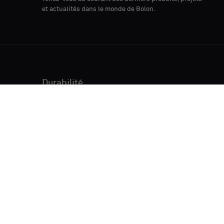
PAYS
et actualités dans le monde de Bolon.
A QUOI
SERVIRONT
LES
Durabilité
ÉCHANTILLONS
Entretien
?
À propos de nous
EN
VALIDANT
CE FORMULAIRE,
VOUS CONSENTEZ
AU TRAITEMENT
DE VOS DONNÉES
PERSONNELLES