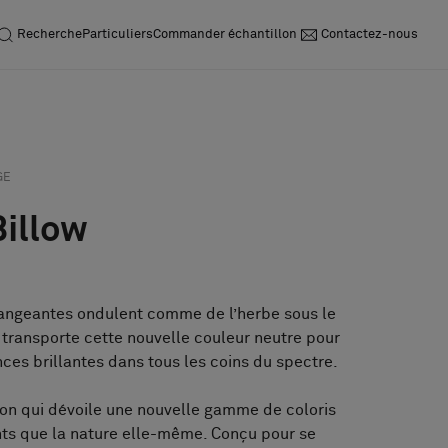
Recherche
Particuliers
Commander échantillon
Contactez-nous
Acheter demande
Commander
échantillon
GE
Billow
angeantes ondulent comme de l’herbe sous le
r transporte cette nouvelle couleur neutre pour
nces brillantes dans tous les coins du spectre.
on qui dévoile une nouvelle gamme de coloris
nts que la nature elle-même. Conçu pour se