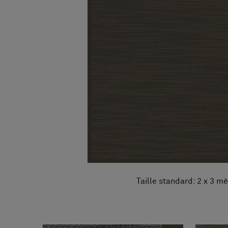
FAQ
À propos de nous
Contact
Pattern Tile Tool
Image & Material Bank
Choisir une langue
Taille standard: 2 x 3 mè